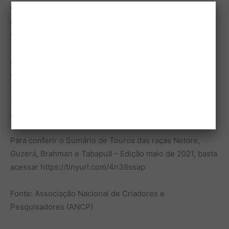
dados, que reúne aproximadamente 3,8 milhões de
animais, com 13 milhões de medidas de pesos corporais
e 2,4 milhões de perímetros escrotais. A publicação
também inclui tabelas com os índices dos melhores
animais para as diferentes características avaliadas,
como as DEPs para fertilidade e precocidade de fêmeas
e machos, além de habilidade maternal, ganho em peso,
stayability, qualidade da carcaça e carne, eficiência
alimentar e aspectos morfológicos.
Para conferir o Sumário de Touros das raças Nelore,
Guzerá, Brahman e Tabapuã – Edição maio de 2021, basta
acessar https://tinyurl.com/4n38ssap
Fonte: Associação Nacional de Criadores e
Pesquisadores (ANCP)