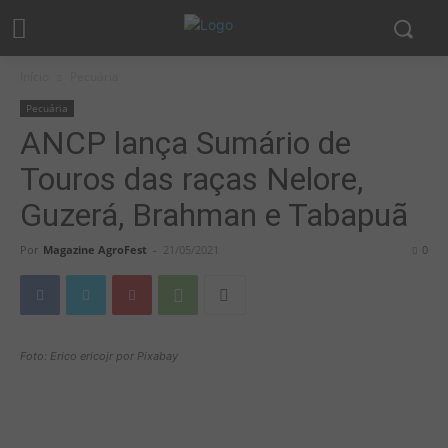
Início
Pecuária
Pecuária
ANCP lança Sumário de
Touros das raças Nelore,
Guzerá, Brahman e Tabapuã
Por
Magazine AgroFest
-
21/05/2021
0
Foto: Erico ericojr por Pixabay