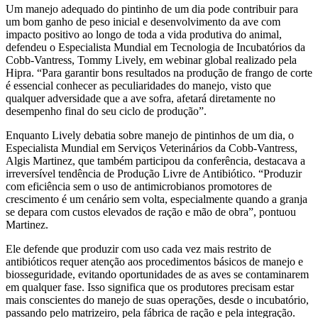
Um manejo adequado do pintinho de um dia pode contribuir para
um bom ganho de peso inicial e desenvolvimento da ave com
impacto positivo ao longo de toda a vida produtiva do animal,
defendeu o Especialista Mundial em Tecnologia de Incubatórios da
Cobb-Vantress, Tommy Lively, em webinar global realizado pela
Hipra. “Para garantir bons resultados na produção de frango de corte
é essencial conhecer as peculiaridades do manejo, visto que
qualquer adversidade que a ave sofra, afetará diretamente no
desempenho final do seu ciclo de produção”.
Enquanto Lively debatia sobre manejo de pintinhos de um dia, o
Especialista Mundial em Serviços Veterinários da Cobb-Vantress,
Algis Martinez, que também participou da conferência, destacava a
irreversível tendência de Produção Livre de Antibiótico. “Produzir
com eficiência sem o uso de antimicrobianos promotores de
crescimento é um cenário sem volta, especialmente quando a granja
se depara com custos elevados de ração e mão de obra”, pontuou
Martinez.
Ele defende que produzir com uso cada vez mais restrito de
antibióticos requer atenção aos procedimentos básicos de manejo e
biosseguridade, evitando oportunidades de as aves se contaminarem
em qualquer fase. Isso significa que os produtores precisam estar
mais conscientes do manejo de suas operações, desde o incubatório,
passando pelo matrizeiro, pela fábrica de ração e pela integração.