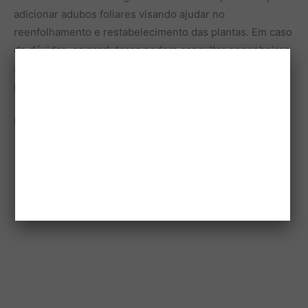
adicionar adubos foliares visando ajudar no
reenfolhamento e restabelecimento das plantas. Em caso
de dúvidas, os produtores podem consultar engenheiros
agrônomos na casa da Agricultura local”, orienta a
pesquisadora da APTA.
Fonte: APTA Regional