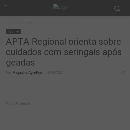
Início
AgroInfo
AgroInfo
APTA Regional orienta sobre
cuidados com seringais após
geadas
Por
Magazine AgroFest
-
24/08/2021
0
Foto: Divulgação