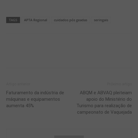
TAGS
APTA Regional
cuidados pós geadas
seringais
Artigo anterior
Próximo artigo
Faturamento da indústria de
ABQM e ABVAQ pleiteiam
máquinas e equipamentos
apoio do Ministério do
aumenta 45%
Turismo para realização de
campeonato de Vaquejada