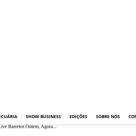
xposições
Leilões
Pecuária
Show Business
Edições
Sobre nós
Contato
ECUÁRIA
SHOW BUSINESS
EDIÇÕES
SOBRE NÓS
CO
ive Barretos Ontem, Agora...