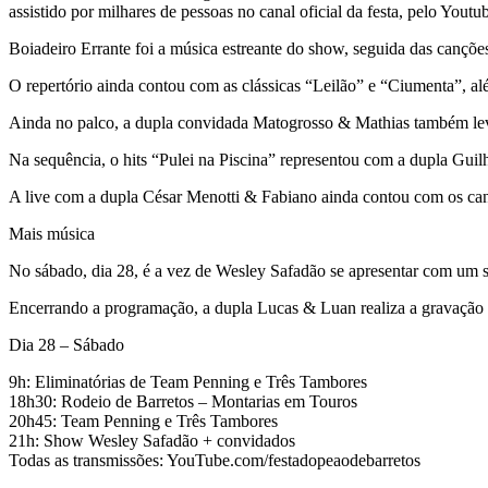
assistido por milhares de pessoas no canal oficial da festa, pelo Youtu
Boiadeiro Errante foi a música estreante do show, seguida das canç
O repertório ainda contou com as clássicas “Leilão” e “Ciumenta”, alé
Ainda no palco, a dupla convidada Matogrosso & Mathias também levou 
Na sequência, o hits “Pulei na Piscina” representou com a dupla Gui
A live com a dupla César Menotti & Fabiano ainda contou com os ca
Mais música
No sábado, dia 28, é a vez de Wesley Safadão se apresentar com um
Encerrando a programação, a dupla Lucas & Luan realiza a gravaçã
Dia 28 – Sábado
9h: Eliminatórias de Team Penning e Três Tambores
18h30: Rodeio de Barretos – Montarias em Touros
20h45: Team Penning e Três Tambores
21h: Show Wesley Safadão + convidados
Todas as transmissões: YouTube.com/festadopeaodebarretos