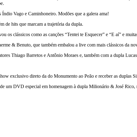
be.
ões Índio Vago e Caminhoneiro. Modões que a galera ama!
m de hits que marcam a trajetória da dupla.
os clássicos como as canções “Tentei te Esquecer” e “E aí” e muitas ou
lherme & Benuto, que também embalou a live com mais clássicos da nov
ntores Thiago Barretos e Antônio Moraes e, também com a dupla Lucas
 show exclusivo direto da do Monumento ao Peão e receber as duplas
o de um DVD especial em homenagem à dupla Milionário & José Rico, 