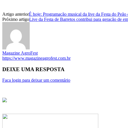
Artigo anterior
É hoje: Programação musical da live da Festa do Peão d
Próximo artigo
Live da Festa de Barretos contribui para geração de e
Magazine AgroFest
https://www.magazineagrofest.com.br
DEIXE UMA RESPOSTA
Faça login para deixar um comentário