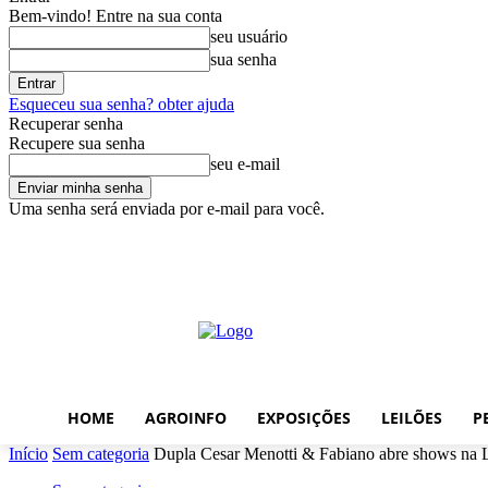
Bem-vindo! Entre na sua conta
seu usuário
sua senha
Esqueceu sua senha? obter ajuda
Recuperar senha
Recupere sua senha
seu e-mail
Uma senha será enviada por e-mail para você.
quinta-feira, agosto 6, 2026
Entrar / Cadastrar
Home
AgroInfo
E
HOME
AGROINFO
EXPOSIÇÕES
LEILÕES
P
Início
Sem categoria
Dupla Cesar Menotti & Fabiano abre shows na L