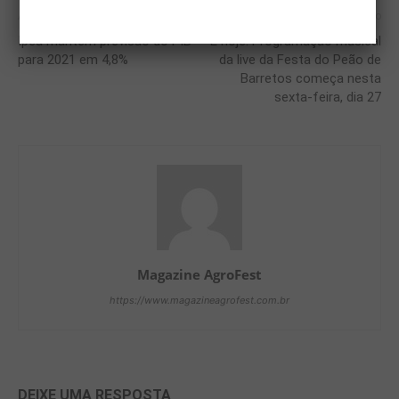
Artigo anterior
Próximo artigo
Ipea mantém previsão do PIB
É hoje: Programação musical
para 2021 em 4,8%
da live da Festa do Peão de
Barretos começa nesta
sexta-feira, dia 27
Magazine AgroFest
https://www.magazineagrofest.com.br
DEIXE UMA RESPOSTA