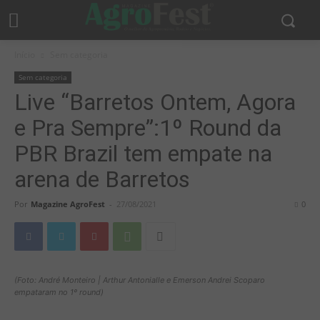
Início
Sem categoria
Sem categoria
Live “Barretos Ontem, Agora
e Pra Sempre”:1º Round da
PBR Brazil tem empate na
arena de Barretos
Por
Magazine AgroFest
-
27/08/2021
0
(Foto: André Monteiro | Arthur Antonialle e Emerson Andrei Scoparo
empataram no 1º round)