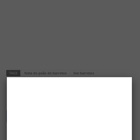
TAGS
festa do peão de barretos
live barretos
live festa do peão de barretos
PBR Brazil