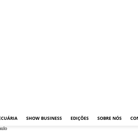
osições
Leilões
Pecuária
Show Business
Edições
Sobre nós
Contato
ECUÁRIA
SHOW BUSINESS
EDIÇÕES
SOBRE NÓS
CO
aulo