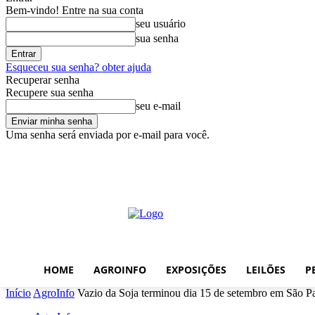
Bem-vindo! Entre na sua conta
seu usuário
sua senha
Esqueceu sua senha? obter ajuda
Recuperar senha
Recupere sua senha
seu e-mail
Uma senha será enviada por e-mail para você.
domingo, agosto 9, 2026
Entrar / Cadastrar
Home
AgroInfo
Exp
HOME
AGROINFO
EXPOSIÇÕES
LEILÕES
P
Início
AgroInfo
Vazio da Soja terminou dia 15 de setembro em São P