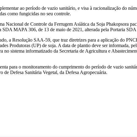
ementar ao período de vazio sanitário, e visa à racionalização do núme
adas como fungicidas no seu controle.
ama Nacional de Controle da Ferrugem Asíática da Soja Phakopsora pac
rtaria SDA MAPA 306, de 13 de maio de 2021, alterada pela Portaria S
tado, a Resolução SAA-59, que traz diretrizes para a aplicação do PNCF
des Produtoras (UP) de soja. A data de plantio deve ser informada, pelo
ura no sistema informatizado da Secretaria de Agricultura e Abastecim
enta para o monitoramento do cumprimento do período de vazio sanitári
tro de Defesa Sanitária Vegetal, da Defesa Agropecuária.