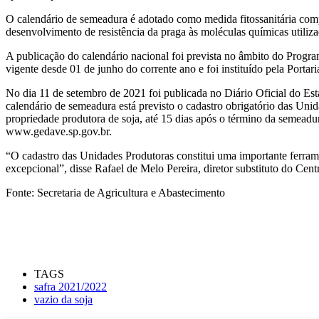
O calendário de semeadura é adotado como medida fitossanitária compl
desenvolvimento de resistência da praga às moléculas químicas utiliz
A publicação do calendário nacional foi prevista no âmbito do Progr
vigente desde 01 de junho do corrente ano e foi instituído pela Po
No dia 11 de setembro de 2021 foi publicada no Diário Oficial do Es
calendário de semeadura está previsto o cadastro obrigatório das Unida
propriedade produtora de soja, até 15 dias após o término da semead
www.gedave.sp.gov.br.
“O cadastro das Unidades Produtoras constitui uma importante ferram
excepcional”, disse Rafael de Melo Pereira, diretor substituto do Cen
Fonte: Secretaria de Agricultura e Abastecimento
TAGS
safra 2021/2022
vazio da soja