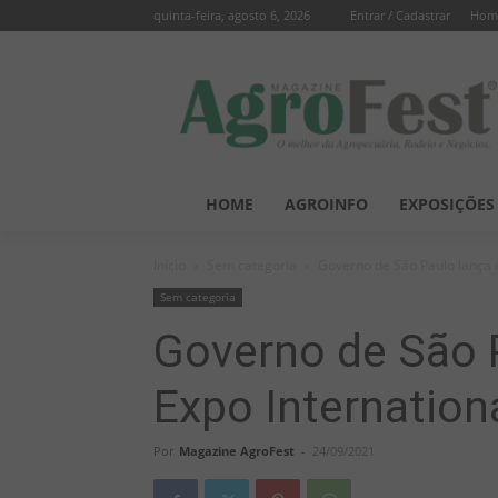
quinta-feira, agosto 6, 2026
Entrar / Cadastrar
Hom
HOME
AGROINFO
EXPOSIÇÕES
Início
Sem categoria
Governo de São Paulo lança o
Sem categoria
Governo de São 
Expo Internation
Por
Magazine AgroFest
-
24/09/2021