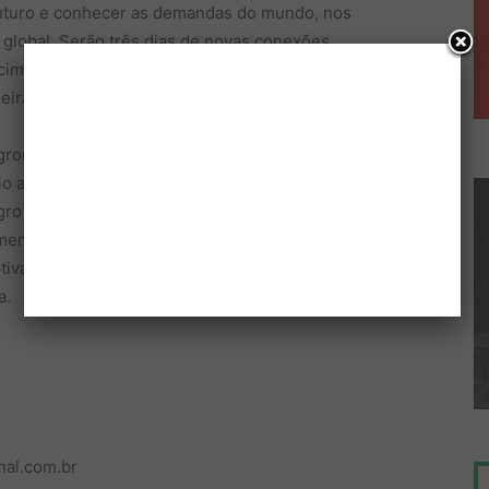
uturo e conhecer as demandas do mundo, nos
global. Serão três dias de novas conexões,
imento exponencial”, afirma o Secretário de
eira.
 agronegócio em uma experiência inédita, composta por
 a colheita, quem faz acontecer; Agro 5.0 – as
gro Excelência – com serviços financeiros, governança
limentos e bens de consumo, exportação e abertura de
tivas, trazendo as 50 melhores, com o objetivo de
a.
nal.com.br