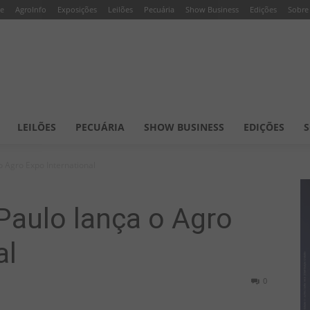
e
AgroInfo
Exposições
Leilões
Pecuária
Show Business
Edições
Sobre
LEILÕES
PECUÁRIA
SHOW BUSINESS
EDIÇÕES
S
 Agro Expo International
Paulo lança o Agro
al
0