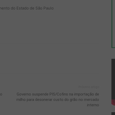
imento do Estado de São Paulo
Próximo artigo
do
Governo suspende PIS/Cofins na importação de
milho para desonerar custo do grão no mercado
interno