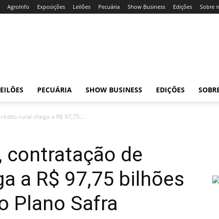
AgroInfo
Exposições
Leilões
Pecuária
Show Business
Edições
Sobre 
EILÕES
PECUÁRIA
SHOW BUSINESS
EDIÇÕES
SOBR
édito rural chega a R$ 97,75...
, contratação de
ga a R$ 97,75 bilhões
o Plano Safra