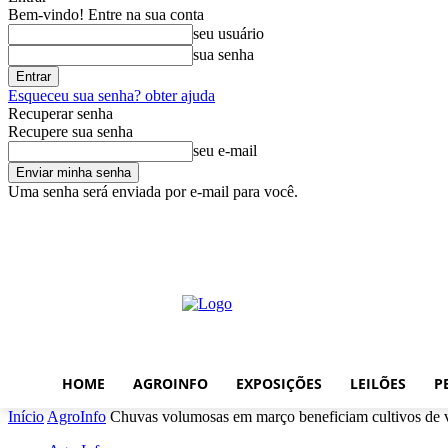
Bem-vindo! Entre na sua conta
seu usuário
sua senha
Esqueceu sua senha? obter ajuda
Recuperar senha
Recupere sua senha
seu e-mail
Uma senha será enviada por e-mail para você.
sábado, agosto 8, 2026
Entrar / Cadastrar
Home
AgroInfo
Expos
HOME
AGROINFO
EXPOSIÇÕES
LEILÕES
P
Início
AgroInfo
Chuvas volumosas em março beneficiam cultivos de 