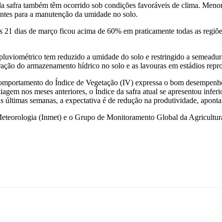
 safra também têm ocorrido sob condições favoráveis de clima. Menor
entes para a manutenção da umidade no solo.
s 21 dias de março ficou acima de 60% em praticamente todas as regiõe
pluviométrico tem reduzido a umidade do solo e restringido a semeadu
ração do armazenamento hídrico no solo e as lavouras em estádios repr
mportamento do Índice de Vegetação (IV) expressa o bom desempenho d
gem nos meses anteriores, o Índice da safra atual se apresentou inferio
 últimas semanas, a expectativa é de redução na produtividade, aponta
Meteorologia (Inmet) e o Grupo de Monitoramento Global da Agricultur