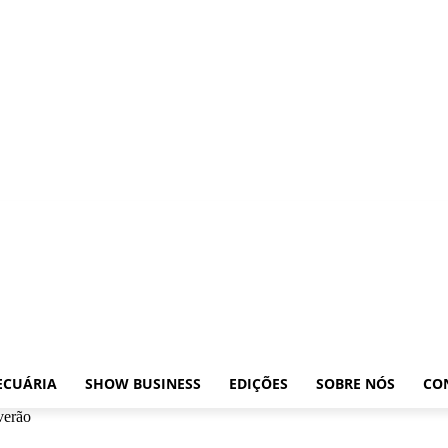
ições
Leilões
Pecuária
Show Business
Edições
Sobre nós
Contato
ECUÁRIA
SHOW BUSINESS
EDIÇÕES
SOBRE NÓS
CO
verão