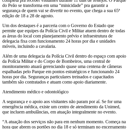
completa pra receber visitantes durante 11 dias de festejos. O Parque
do Peão se transforma em uma “minicidade” pra garantir a
segurança de quem vai se divertir no evento, que chega a sua 65ª
edição de 18 a 28 de agosto.
Um dos destaques é a parceria com o Governo do Estado que
permite que equipes da Polícia Civil e Militar atuem dentro de todas
as áreas do local com planejamento prévio e infraestrutura de
delegacia fixa com funcionamento 24 horas por dia e unidades
móveis, incluindo a cavalaria.
Além de uma delegacia da Polícia Civil dentro do espaço com apoio
da Polícia Militar e do Corpo de Bombeiros, uma central de
monitoramento atuará gerenciando quase uma centena de câmeras
espalhadas pelo Parque em pontos estratégicos e funcionando 24
horas por dia. Seguranças particulares treinados e capacitados
também são contratados e atuam como apoio diariamente.
Atendimento médico e odontológico
A segurança e o apoio aos visitantes não param por aí. Se for uma
emergência médica, existe um centro de atendimento da Unimed,
que incluem ambulâncias, em atuação integralmente no evento.
“A atuação dos serviços não para em nenhum momento. Começa na
hora que abrem os portões no dia 18 e só terminam no encerramento