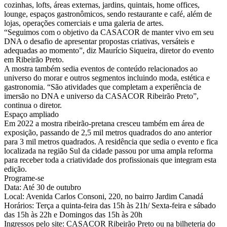
cozinhas, lofts, áreas externas, jardins, quintais, home offices,
lounge, espaços gastronômicos, sendo restaurante e café, além de
lojas, operações comerciais e uma galeria de artes.
“Seguimos com o objetivo da CASACOR de manter vivo em seu
DNA o desafio de apresentar propostas criativas, versáteis e
adequadas ao momento”, diz Maurício Siqueira, diretor do evento
em Ribeirão Preto.
A mostra também sedia eventos de conteúdo relacionados ao
universo do morar e outros segmentos incluindo moda, estética e
gastronomia. “São atividades que completam a experiência de
imersão no DNA e universo da CASACOR Ribeirão Preto”,
continua o diretor.
Espaço ampliado
Em 2022 a mostra ribeirão-pretana cresceu também em área de
exposição, passando de 2,5 mil metros quadrados do ano anterior
para 3 mil metros quadrados. A residência que sedia o evento e fica
localizada na região Sul da cidade passou por uma ampla reforma
para receber toda a criatividade dos profissionais que integram esta
edição.
Programe-se
Data: Até 30 de outubro
Local: Avenida Carlos Consoni, 220, no bairro Jardim Canadá
Horários: Terça a quinta-feira das 15h às 21h/ Sexta-feira e sábado
das 15h às 22h e Domingos das 15h às 20h
Ingressos pelo site: CASACOR Ribeirão Preto ou na bilheteria do