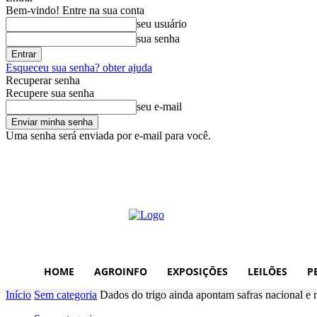
Bem-vindo! Entre na sua conta
seu usuário
sua senha
Esqueceu sua senha? obter ajuda
Recuperar senha
Recupere sua senha
seu e-mail
Uma senha será enviada por e-mail para você.
domingo, agosto 9, 2026
Entrar / Cadastrar
Home
AgroInfo
Exp
HOME
AGROINFO
EXPOSIÇÕES
LEILÕES
P
Início
Sem categoria
Dados do trigo ainda apontam safras nacional e 