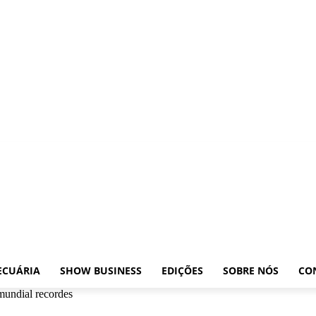
osições
Leilões
Pecuária
Show Business
Edições
Sobre nós
Contato
ECUÁRIA
SHOW BUSINESS
EDIÇÕES
SOBRE NÓS
CO
mundial recordes