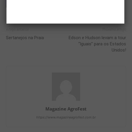
Artigo anterior
Próximo artigo
Sertanejos na Praia
Edson e Hudson levam a tour
“Iguais” para os Estados
Unidos!
Magazine AgroFest
https://www.magazineagrofest.com.br