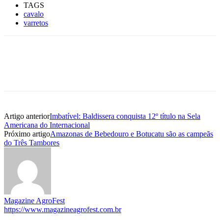
TAGS
cavalo
varretos
Artigo anterior
Imbatível: Baldissera conquista 12º título na Sela
Americana do Internacional
Próximo artigo
Amazonas de Bebedouro e Botucatu são as campeãs
do Três Tambores
Magazine AgroFest
https://www.magazineagrofest.com.br