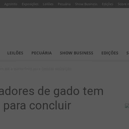
AgroInfo
Exposições
Leilões
Pecuária
Show Business
Edições
Sobre 
LEILÕES
PECUÁRIA
SHOW BUSINESS
EDIÇÕES
S
em até a quinta-feira para concluir vacinação
iadores de gado tem
a para concluir