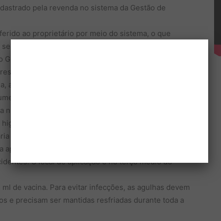
dastrado pela revenda no sistema da Gestão de
erido ao proprietário por meio do sistema, o que
e ser feita até o dia 7 de dezembro. A declaração deve
do GEDAVE. A legislação proíbe o uso de vacinas
res.
ia, a vacina deve ser transportada e armazenada em
lume ocupado por gelo. A temperatura de conservação
ina nunca pode ser congelada.
e higienizadas sem o uso de produtos químicos como o
ria de Agricultura e Abastecimento é que a seja
 a aplicação da vacina. Os animais devem ser
cidentes. O local de aplicação é no terço médio do
ml de vacina. Para evitar infecções, as agulhas devem
os e precisam ser mantidas resfriadas durante toda a