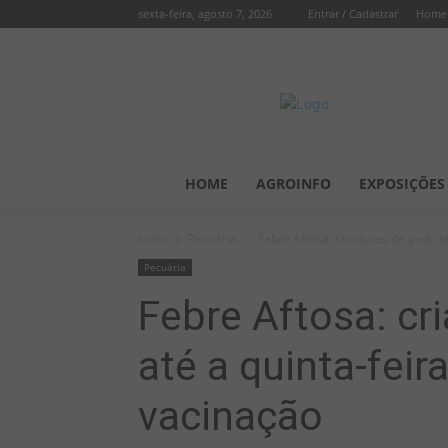
sexta-feira, agosto 7, 2026
Entrar / Cadastrar
Home
HOME
AGROINFO
EXPOSIÇÕES
Início
Pecuária
Febre Aftosa: criadores de gado t
Pecuária
Febre Aftosa: cr
até a quinta-feir
vacinação