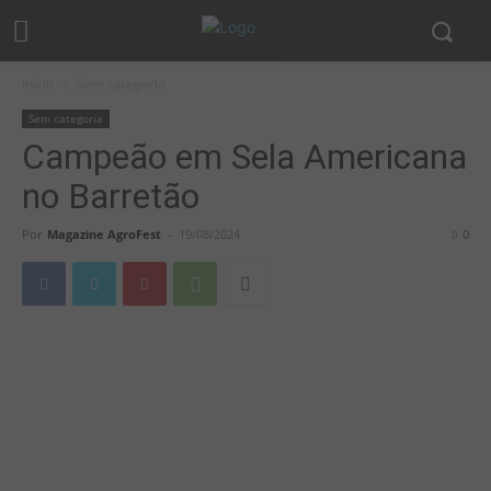
Início
Sem categoria
Sem categoria
Campeão em Sela Americana
no Barretão
Por
Magazine AgroFest
-
19/08/2024
0