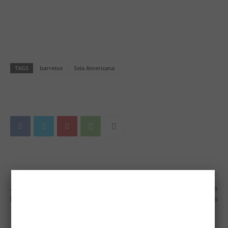
TAGS
barretos
Sela Americana
Artigo anterior
Próximo artigo
Amazonense campeão do
Super Copa Barretos de Três
Bareback
Tambores