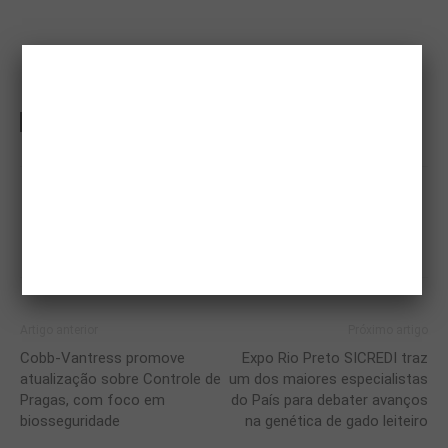
TAGS
adesivaço
jorge e mateus
Artigo anterior
Próximo artigo
Cobb-Vantress promove
Expo Rio Preto SICREDI traz
atualização sobre Controle de
um dos maiores especialistas
Pragas, com foco em
do País para debater avanços
biosseguridade
na genética de gado leiteiro