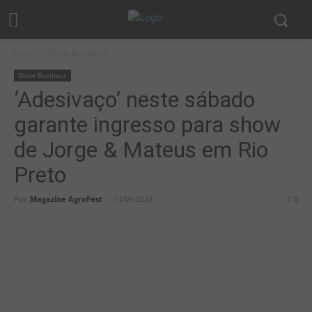
Início
Show Business
Show Business
‘Adesivaço’ neste sábado
garante ingresso para show
de Jorge & Mateus em Rio
Preto
Por
Magazine AgroFest
-
14/09/2024
0