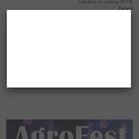
trabalhar no ranking GPTW
Paraná
Magazine AgroFest
https://www.magazineagrofest.com.br