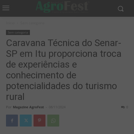
Início
Sem categoria
Sem categoria
Caravana Técnica do Senar-
SP em Itu proporciona troca
de experiências e
conhecimento de
potencialidades do turismo
rural
Por
Magazine AgroFest
-
08/11/2024
0