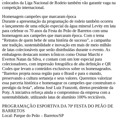
colocados da Liga Nacional de Rodeio também vão garantir vaga na
competição internacional.
Homenagem campeões que marcaram época
Durante a apresentação da programação de rodeio também ocorreu
o lançamento de uma edição especial da água mineral Levity em lata
para celebrar os 70 anos da Festa do Peão de Barretos com uma
homenagem aos campeões que marcaram época. Com o tema
“Retratos de quem bebe de uma história de sucesso”, a campanha
une tradição, sustentabilidade e inovação em mais de meio milhão
de latas colecionáveis que serão distribuídas durante o evento. As
embalagens destacam nomes icônicos como Osmar Marchi e
Everton Natan da Silva, e contam com um lote especial para
colecionadores, com impressão fotográfica de alta definição e QR
Codes que levam a conteúdos exclusivos sobre os homenageados.
“Barretos projeta nossa região para o Brasil e para o mundo,
preservando a cultura sertaneja e seus valores. Queremos valorizar
essa parceria histórica e homenagear os campeões que construíram o
prestígio da festa”, afirma José Luiz Franzotti, diretor-presidente da
Poty. A iniciativa reforça ainda o compromisso da empresa com a
sustentabilidade, utilizando latas de alumínio 100% recicláveis.
PROGRAMAÇÃO ESPORTIVA DA 70ª FESTA DO PEÃO DE
BARRETOS
Local: Parque do Peão – Barretos/SP