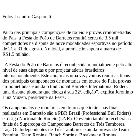
Fotos Leandro Gasparetti
Palco das principais competições de rodeio e provas cronometradas
do País, a Festa do Peão de Barretos reunirá cerca de 3,5 mil
competidores na disputa de nove modalidades esportivas no período
de 21 a 31 de agosto. No total, a premiação supera a marca de
R$1,5 milhão.
“A Festa do Peão de Barretos é reconhecida mundialmente pelo alto
nível de suas disputas e por projetar atletas brasileiros
internacionalmente. Este ano, mais uma vez, vamos reunir as finais
dos principais campeonatos de montarias em touros do País, provas
cronometradas e ainda o tradicional Barretos International Rodeo,
uma disputa pioneira que chega à sua 32ª. edição”, explica Jeronimo
Luiz Muzeti, presidente da Festa.
Os campeonatos de montarias em touros que terão suas finais
realizadas em Barretão são a PBR Brazil (Professional Bull Riders)
e a Liga Nacional de Rodeio (LNR). O evento também receberá as
finais da Supercopa do Campeonato Barretos de Três Tambores,
Taça Os Independentes de Três Tambores e ainda provas de Team
Penning, Team Roping, Ranch Sorting, Breakaway Roping,