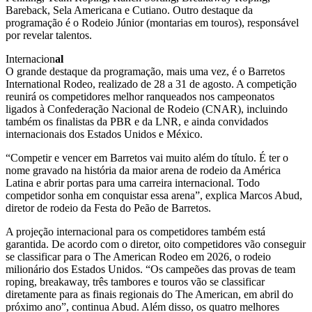
Bareback, Sela Americana e Cutiano. Outro destaque da
programação é o Rodeio Júnior (montarias em touros), responsável
por revelar talentos.
Internacion
al
O grande destaque da programação, mais uma vez, é o Barretos
International Rodeo, realizado de 28 a 31 de agosto. A competição
reunirá os competidores melhor ranqueados nos campeonatos
ligados à Confederação Nacional de Rodeio (CNAR), incluindo
também os finalistas da PBR e da LNR, e ainda convidados
internacionais dos Estados Unidos e México.
“Competir e vencer em Barretos vai muito além do título. É ter o
nome gravado na história da maior arena de rodeio da América
Latina e abrir portas para uma carreira internacional. Todo
competidor sonha em conquistar essa arena”, explica Marcos Abud,
diretor de rodeio da Festa do Peão de Barretos.
A projeção internacional para os competidores também está
garantida. De acordo com o diretor, oito competidores vão conseguir
se classificar para o The American Rodeo em 2026, o rodeio
milionário dos Estados Unidos. “Os campeões das provas de team
roping, breakaway, três tambores e touros vão se classificar
diretamente para as finais regionais do The American, em abril do
próximo ano”, continua Abud. Além disso, os quatro melhores