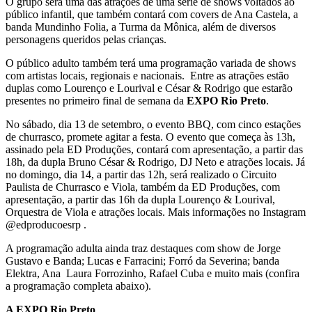
O grupo será uma das atrações de uma série de shows voltados ao
público infantil, que também contará com covers de Ana Castela, a
banda Mundinho Folia, a Turma da Mônica, além de diversos
personagens queridos pelas crianças.
O público adulto também terá uma programação variada de shows
com artistas locais, regionais e nacionais. Entre as atrações estão
duplas como Lourenço e Lourival e César & Rodrigo que estarão
presentes no primeiro final de semana da
EXPO Rio Preto
.
No sábado, dia 13 de setembro, o evento BBQ, com cinco estações
de churrasco, promete agitar a festa. O evento que começa às 13h,
assinado pela ED Produções, contará com apresentação, a partir das
18h, da dupla Bruno César & Rodrigo, DJ Neto e atrações locais. Já
no domingo, dia 14, a partir das 12h, será realizado o Circuito
Paulista de Churrasco e Viola, também da ED Produções, com
apresentação, a partir das 16h da dupla Lourenço & Lourival,
Orquestra de Viola e atrações locais. Mais informações no Instagram
@edproducoesrp .
A programação adulta ainda traz destaques com show de Jorge
Gustavo e Banda; Lucas e Farracini; Forró da Severina; banda
Elektra, Ana Laura Forrozinho, Rafael Cuba e muito mais (confira
a programação completa abaixo).
A EXPO Rio Preto