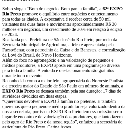
Sob o slogan “Bom de negócio. Bom para a família”, a
62ª EXPO
Rio Preto
promove o equilíbrio entre negócios e entretenimento
para todas as idades. A expectativa é receber cerca de 50 mil
visitantes nas duas fases e movimentar aproximadamente R$ 30
milhões em negócios, um crescimento de 30% em relação à edição
de 2024.
Realizada pela Prefeitura de São José do Rio Preto, por meio da
Secretaria Municipal de Agricultura, a feira é apresentada pela
Faesp/Senar, com patrocínio da Caixa e do Banestes, e correalização
da Lovi do Brasil, de Novo Horizonte.
Além do foco no agronegócio e na valorização de pequenos e
médios produtores, a EXPO aposta em uma programação diversa
para toda a família. A entrada e o estacionamento são gratuitos
durante todo o evento.
Reconhecida como a maior feira agropecuária do Noroeste Paulista
e a terceira maior do Estado de São Paulo em número de animais, a
EXPO Rio Preto
se destaca também pela sua duração: 17 dias de
atividades divididos em duas etapas.
“Queremos devolver a EXPO à família rio-pretense. E também
queremos que o pequeno e médio produtor seja valorizado dentro da
nossa secretaria, por isso a EXPO Rio Preto tem essa missão: ser o
lugar de encontro e de valorização dos produtores, que tanto fazem
pelo agro de Rio Preto e da nossa região”, enfatizou a secretária de
agricultura de Rio Preto, Carina Ayres.