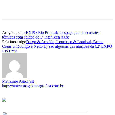
Artigo anterior
EXPO Rio Preto abre espaço para discussões
técnicas com edição da 3ª InterTech Agro
Próximo artigo
Diego & Arnaldo, Lourenço & Lourival, Bruno
César & Rodrigo e Netto Dj são algumas das atrações da 62ª EXPÔ
Rio Preto
Magazine AgroFest
https://www.magazineagrofest.com.br