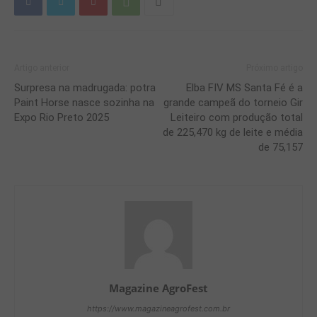
Artigo anterior
Próximo artigo
Surpresa na madrugada: potra
Elba FIV MS Santa Fé é a
Paint Horse nasce sozinha na
grande campeã do torneio Gir
Expo Rio Preto 2025
Leiteiro com produção total
de 225,470 kg de leite e média
de 75,157
Magazine AgroFest
https://www.magazineagrofest.com.br