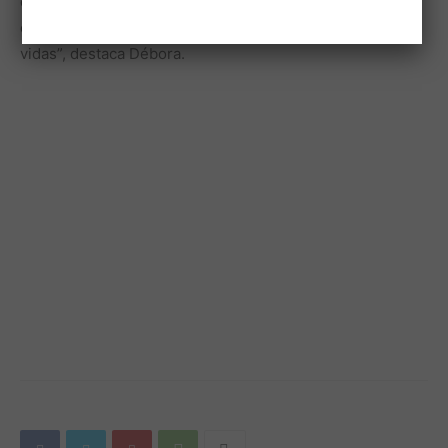
cuidado. Nossa missão agora é disseminar ainda mais
essa cultura, mostrando que investir em gestão salva
vidas”, destaca Débora.