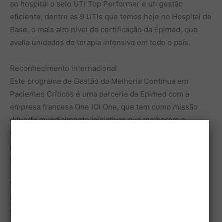
ao hospital o selo UTI Top Performer e uti gestão
eficiente, dentre as 9 UTIs que temos hoje no Hospital de
Base, o mais alto nível de certificação da Epimed, que
avalia unidades de terapia intensiva em todo o país.
Reconhecimento internacional
Este programa de Gestão da Melhoria Contínua em
Pacientes Críticos é uma parceria da Epimed com a
empresa francesa One IOI One, que tem como missão
difundir mundialmente iniciativas que melhorem a
qualidade da saúde. O objetivo é que experiências
positivas, como a do HB, possam servir de modelo e
inspiração para outras instituições.
“Fomos escolhidos porque já temos uma cultura
consolidada de gestão e qualidade, com processos bem
estruturados e profissionais comprometidos com o