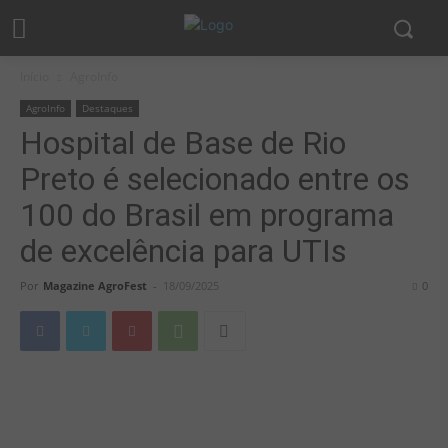
Início
AgroInfo
AgroInfo
Destaques
Hospital de Base de Rio
Preto é selecionado entre os
100 do Brasil em programa
de excelência para UTIs
Por
Magazine AgroFest
-
18/09/2025
0