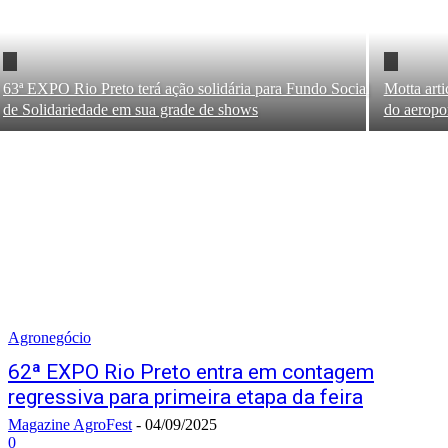
63ª EXPO Rio Preto terá ação solidária para Fundo Social
Motta arti
de Solidariedade em sua grade de shows
do aeropo
Agronegócio
62ª EXPO Rio Preto entra em contagem
regressiva para primeira etapa da feira
Magazine AgroFest
-
04/09/2025
0