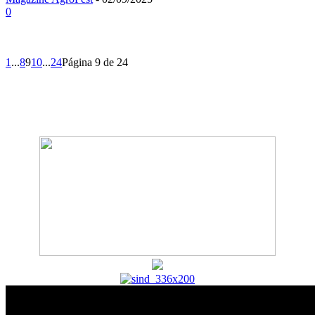
0
1
...
8
9
10
...
24
Página 9 de 24