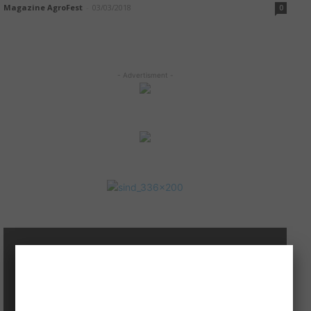
Magazine AgroFest
-
03/03/2018
0
- Advertisment -