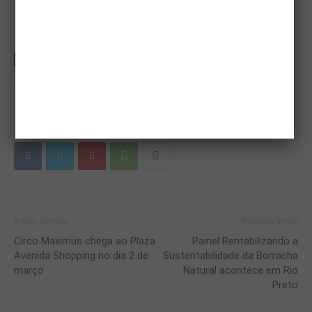
TAGS
andre vieira
Arnaldo Jardim
casa da agricultura
cati
mirassol
prefeitura de mirassol
Artigo anterior
Próximo artigo
Circo Maximus chega ao Plaza
Painel Rentabilizando a
Avenida Shopping no dia 2 de
Sustentabilidade da Borracha
março
Natural acontece em Rio
Preto