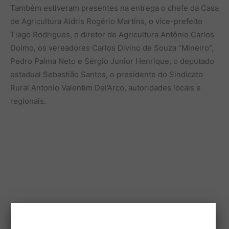
Também estiveram presentes na entrega o chefe da Casa
de Agricultura Aldris Rogério Martins, o vice-prefeito
Tiago Rodrigues, o diretor de Agricultura Antônio Carlos
Doimo, os vereadores Carlos Divino de Souza “Mineiro”,
Pedro Palma Neto e Sérgio Junior Henrique, o deputado
estadual Sebastião Santos, o presidente do Sindicato
Rural Antonio Valentim Del’Arco, autoridades locais e
regionais.