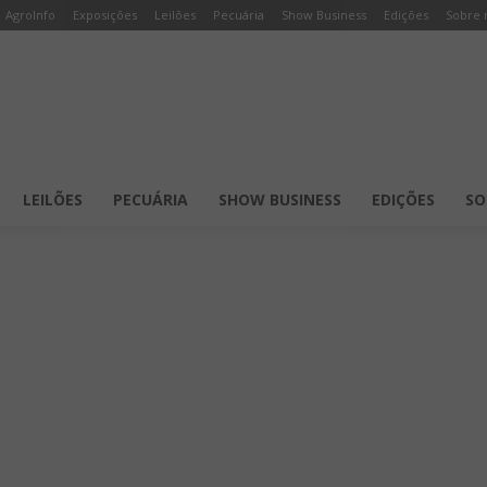
AgroInfo
Exposições
Leilões
Pecuária
Show Business
Edições
Sobre 
LEILÕES
PECUÁRIA
SHOW BUSINESS
EDIÇÕES
SO