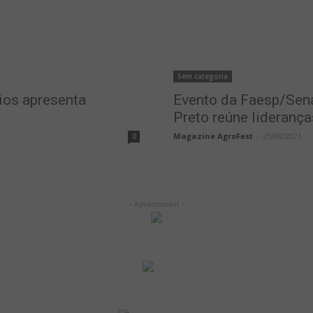
Sem categoria
ios apresenta
Evento da Faesp/Sena
Preto reúne lideranç
Magazine AgroFest
-
25/08/2021
0
- Advertisment -