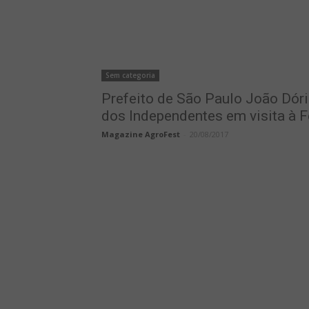
Sem categoria
Prefeito de São Paulo João Dóri
dos Independentes em visita à F
Magazine AgroFest
-
20/08/2017