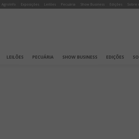
AgroInfo
Exposições
Leilões
Pecuária
Show Business
Edições
Sobre 
LEILÕES
PECUÁRIA
SHOW BUSINESS
EDIÇÕES
SO