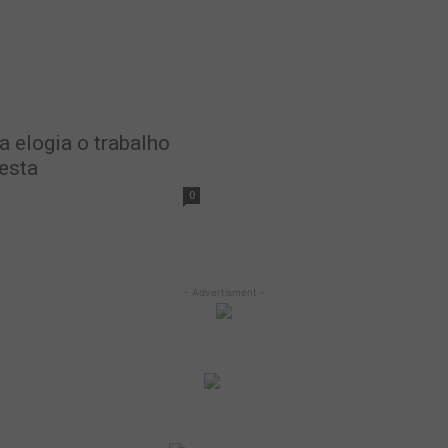
a elogia o trabalho
esta
0
- Advertisment -