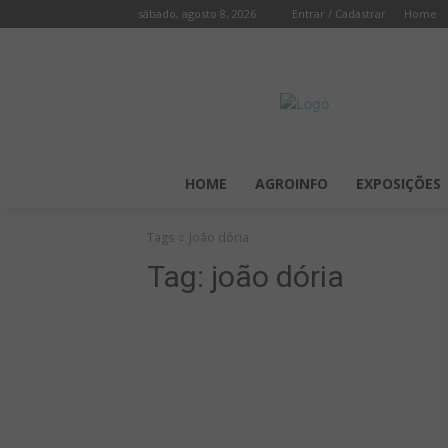
sábado, agosto 8, 2026
Entrar / Cadastrar
Home
HOME
AGROINFO
EXPOSIÇÕES
Tags
João dória
Tag:
joão dória