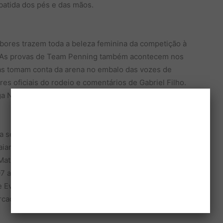
 batida dos pés e das mãos.
bores trazem toda a beleza feminina da competição à
to. As provas de Team Penning também acontecem nos
ias tomam conta da arena no embalo das vozes de
res oficiais do rodeio e comentários de Gabriel Filho.
ga Nacional de Rodeio.
ma semana, com apresentações da Turma do Pagode e
ara & Maraísa e Day & Lara na sexta, 14, e encerra no
 Matheus & Kauan, Dennis DJ e Jefferson Moraes.
 a 15 de julho no Centro de Eventos Zanini e é uma
e Eventos de Sertãozinho), Viola Show e conta com o
cados, Brahma, Atlas Chevrolet e EPTV.