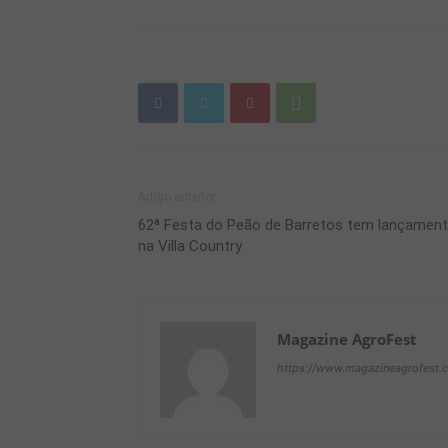
Artigo anterior
62ª Festa do Peão de Barretos tem lançamen
na Villa Country
Magazine AgroFest
https://www.magazineagrofest.