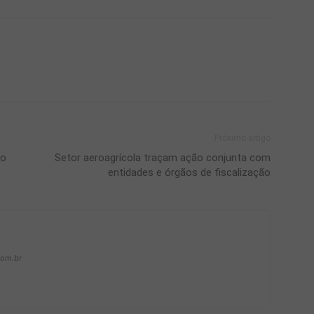
Próximo artigo
to
Setor aeroagrícola traçam ação conjunta com
entidades e órgãos de fiscalização
com.br