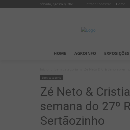
sábado, agosto 8, 2026
Entrar / Cadastrar
Home
HOME
AGROINFO
EXPOSIÇÕES
Início
Sem categoria
Zé Neto & Cristiano abrem 
Sem categoria
Zé Neto & Cristi
semana do 27º R
Sertãozinho