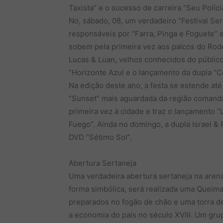
Taxista” e o sucesso de carreira “Seu Políc
No, sábado, 08, um verdadeiro “Festival Se
responsáveis por “Farra, Pinga e Foguete” e
sobem pela primeira vez aos palcos do Rode
Lucas & Luan, velhos conhecidos do públi
“Horizonte Azul e o lançamento da dupla “
Na edição deste ano, a festa se estende at
“Sunset” mais aguardada da região comanda
primeira vez à cidade e traz o lançamento 
Fuego”. Ainda no domingo, a dupla Israel &
DVD “Sétimo Sol”.
Abertura Sertaneja
Uma verdadeira abertura sertaneja na arena
forma simbólica, será realizada uma Queima 
preparados no fogão de chão e uma torra de
a economia do país no século XVIII. Um gr