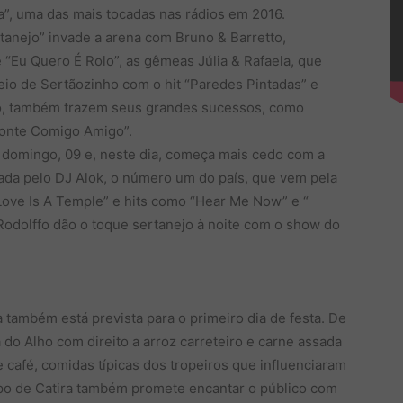
ia”, uma das mais tocadas nas rádios em 2016.
rtanejo” invade a arena com Bruno & Barretto,
 “Eu Quero É Rolo”, as gêmeas Júlia & Rafaela, que
io de Sertãozinho com o hit “Paredes Pintadas” e
co, também trazem seus grandes sucessos, como
Conte Comigo Amigo”.
é domingo, 09 e, neste dia, começa mais cedo com a
da pelo DJ Alok, o número um do país, que vem pela
“Love Is A Temple” e hits como “Hear Me Now” e “
 Rodolffo dão o toque sertanejo à noite com o show do
 também está prevista para o primeiro dia de festa. De
do Alho com direito a arroz carreteiro e carne assada
 café, comidas típicas dos tropeiros que influenciaram
upo de Catira também promete encantar o público com