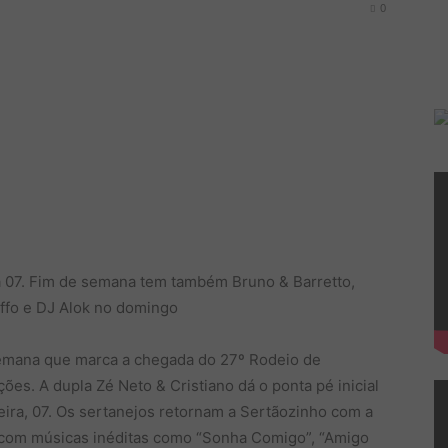
0
ia 07. Fim de semana tem também Bruno & Barretto,
olffo e DJ Alok no domingo
 semana que marca a chegada do 27º Rodeio de
es. A dupla Zé Neto & Cristiano dá o ponta pé inicial
eira, 07. Os sertanejos retornam a Sertãozinho com a
com músicas inéditas como “Sonha Comigo”, “Amigo