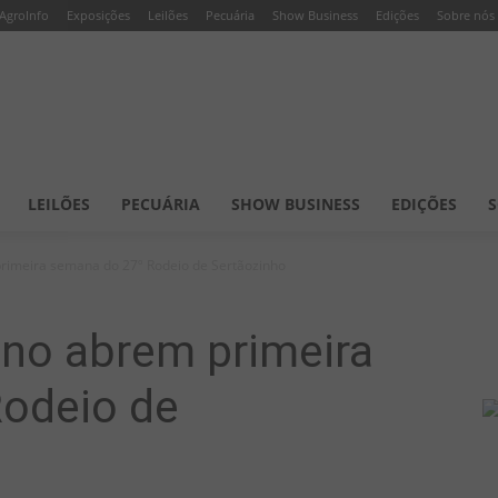
AgroInfo
Exposições
Leilões
Pecuária
Show Business
Edições
Sobre nós
LEILÕES
PECUÁRIA
SHOW BUSINESS
EDIÇÕES
S
primeira semana do 27º Rodeio de Sertãozinho
ano abrem primeira
odeio de