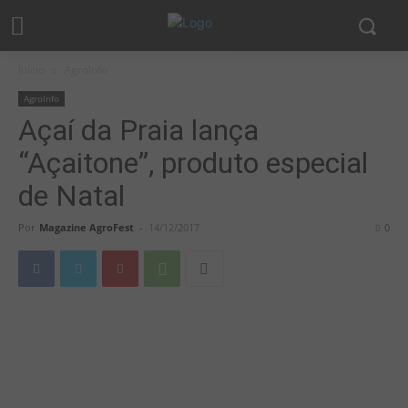
Início
AgroInfo
AgroInfo
Açaí da Praia lança
“Açaitone”, produto especial
de Natal
Por
Magazine AgroFest
-
14/12/2017
0