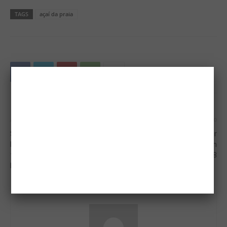
TAGS
açaí da praia
Artigo anterior
Próximo artigo
Show dos pagodeiros Vavá e
Escoamento de grãos por
Márcio abre temporada de
ferrovias deve crescer em
férias no Barretos Thermas
2018
Park