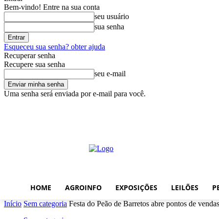
Bem-vindo! Entre na sua conta
seu usuário
sua senha
Esqueceu sua senha? obter ajuda
Recuperar senha
Recupere sua senha
seu e-mail
Uma senha será enviada por e-mail para você.
sexta-feira, agosto 7, 2026
Entrar / Cadastrar
Home
AgroInfo
Ex
HOME
AGROINFO
EXPOSIÇÕES
LEILÕES
P
Início
Sem categoria
Festa do Peão de Barretos abre pontos de vendas