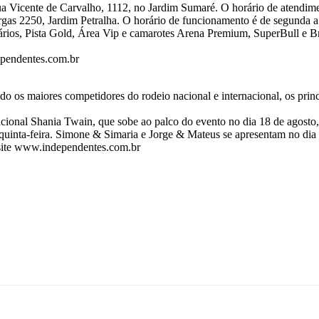
 Vicente de Carvalho, 1112, no Jardim Sumaré. O horário de atendimen
gas 2250, Jardim Petralha. O horário de funcionamento é de segunda a 
 diários, Pista Gold, Área Vip e camarotes Arena Premium, SuperBull e 
ependentes.com.br
ndo os maiores competidores do rodeio nacional e internacional, os pr
nacional Shania Twain, que sobe ao palco do evento no dia 18 de agost
uinta-feira. Simone & Simaria e Jorge & Mateus se apresentam no dia 
 site www.independentes.com.br