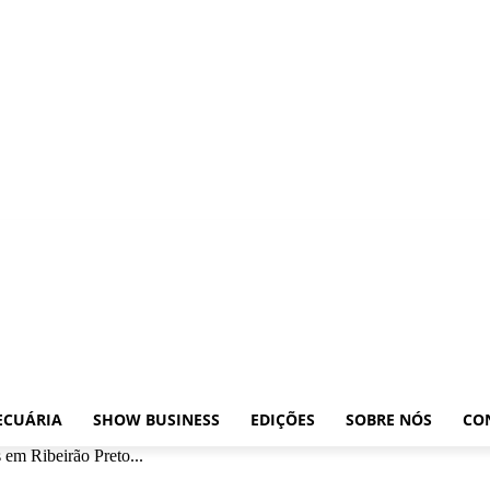
posições
Leilões
Pecuária
Show Business
Edições
Sobre nós
Contato
ECUÁRIA
SHOW BUSINESS
EDIÇÕES
SOBRE NÓS
CO
 em Ribeirão Preto...