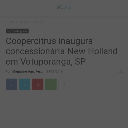
Início
Sem categoria
Sem categoria
Coopercitrus inaugura
concessionária New Holland
em Votuporanga, SP
Por
Magazine AgroFest
-
14/05/2019
0