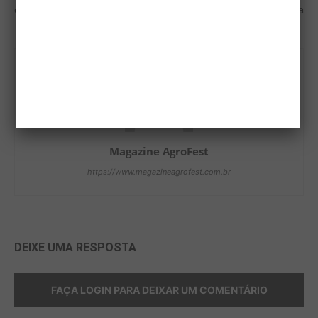
cinco meses nos EUA
Caipira
Magazine AgroFest
https://www.magazineagrofest.com.br
DEIXE UMA RESPOSTA
FAÇA LOGIN PARA DEIXAR UM COMENTÁRIO