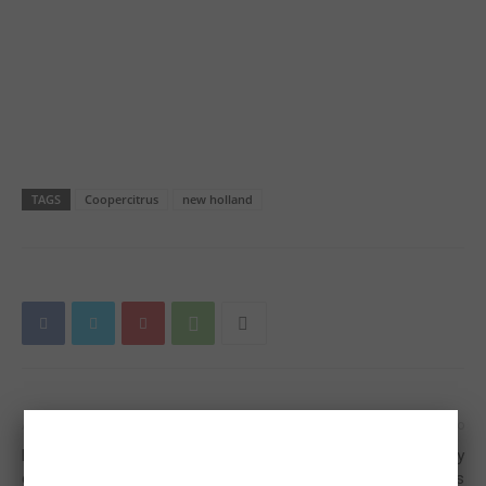
TAGS
Coopercitrus
new holland
Artigo anterior
Próximo artigo
Fotógrafo brasileiro viaja mais
Em junho o Barretos Country
de 40 mil quilômetros em
Hotel estará ainda mais