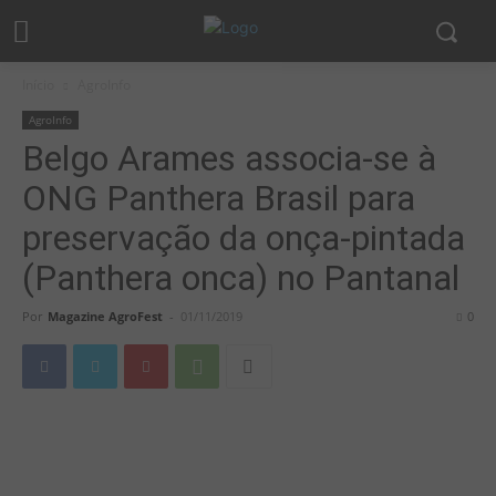
Início
AgroInfo
AgroInfo
Belgo Arames associa-se à
ONG Panthera Brasil para
preservação da onça-pintada
(Panthera onca) no Pantanal
Por
Magazine AgroFest
-
01/11/2019
0