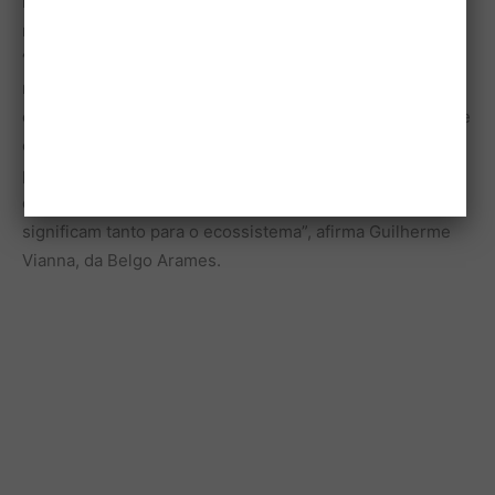
necessária maior integração entre todos os envolvidos
na causa”, apontaram os responsáveis pelo estudo.
“Acreditamos que essa parceria proporcione bons
resultados e seja capaz de conscientizar a população do
campo a resolver questões como essa de maneira justa e
eficiente, evitando tanto as perdas desnecessárias na
pecuária como a matança retaliatória e,
consequentemente, a extinção de espécies que
significam tanto para o ecossistema”, afirma Guilherme
Vianna, da Belgo Arames.