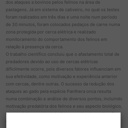
dos ataques a bovinos pelos felinos na área de
pastagens. Já em sistema de cativeiro, no qual os testes
foram realizados em três dias e uma noite num período
de 30 minutos, foram colocados pedaços de carne numa
zona protegida por cerca elétrica e realizado
monitoramento do comportamento dos felinos em
relação à presença da cerca.
O trabalho científico concluiu que o afastamento total de
predadores devido ao uso de cercas elétricas
dificilmente ocorre, pois diversos fatores influenciam em
sua efetividade, como motivação e experiência anterior
com cercas, dentre outras. O sucesso da redução dos
ataques ao gado pela espécie Panthera onca resulta
numa combinação e análise de diversos pontos, incluindo
motivação predatória dos felinos e seu aspecto biológico,
características ambientais, fatores culturais, motivações
de proprietários de fazendas e outros aspectos. “É