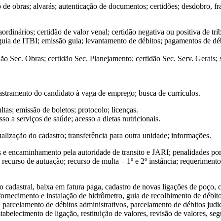
ão de obras; alvarás; autenticação de documentos; certidões; desdobro, 
rdinários; certidão de valor venal; certidão negativa ou positiva de trib
uia de ITBI; emissão guia; levantamento de débitos; pagamentos de déb
ão Sec. Obras; certidão Sec. Planejamento; certidão Sec. Serv. Gerais;
stramento do candidato à vaga de emprego; busca de currículos.
as; emissão de boletos; protocolo; licenças.
 a serviços de saúde; acesso a dietas nutricionais.
alização do cadastro; transferência para outra unidade; informações.
os e encaminhamento pela autoridade de transito e JARI; penalidades por
r; recurso de autuação; recurso de multa – 1º e 2º instância; requerimen
 cadastral, baixa em fatura paga, cadastro de novas ligações de poço, 
ornecimento e instalação de hidrômetro, guia de recolhimento de débito
arcelamento de débitos administrativos, parcelamento de débitos judici
abelecimento de ligação, restituição de valores, revisão de valores, seg