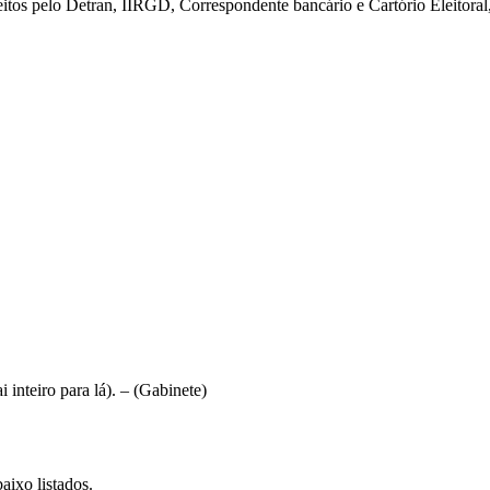
itos pelo Detran, IIRGD, Correspondente bancário e Cartório Eleitoral
 inteiro para lá). – (Gabinete)
aixo listados.