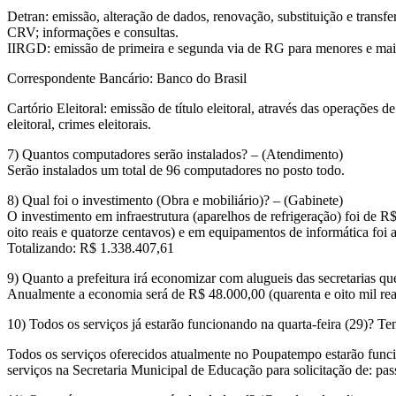
Detran: emissão, alteração de dados, renovação, substituição e transf
CRV; informações e consultas.
IIRGD: emissão de primeira e segunda via de RG para menores e maiores
Correspondente Bancário: Banco do Brasil
Cartório Eleitoral: emissão de título eleitoral, através das operações 
eleitoral, crimes eleitorais.
7) Quantos computadores serão instalados? – (Atendimento)
Serão instalados um total de 96 computadores no posto todo.
8) Qual foi o investimento (Obra e mobiliário)? – (Gabinete)
O investimento em infraestrutura (aparelhos de refrigeração) foi de R$
oito reais e quatorze centavos) e em equipamentos de informática foi 
Totalizando: R$ 1.338.407,61
9) Quanto a prefeitura irá economizar com alugueis das secretarias qu
Anualmente a economia será de R$ 48.000,00 (quarenta e oito mil rea
10) Todos os serviços já estarão funcionando na quarta-feira (29)? T
Todos os serviços oferecidos atualmente no Poupatempo estarão funci
serviços na Secretaria Municipal de Educação para solicitação de: pass