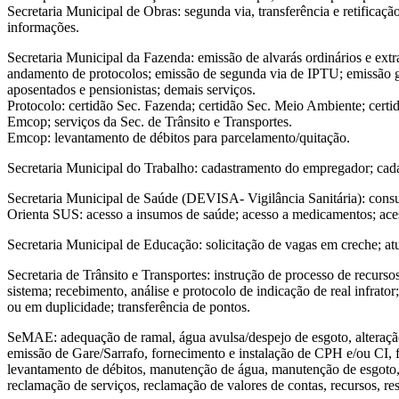
Secretaria Municipal de Obras: segunda via, transferência e retificaç
informações.
Secretaria Municipal da Fazenda: emissão de alvarás ordinários e extrao
andamento de protocolos; emissão de segunda via de IPTU; emissão g
aposentados e pensionistas; demais serviços.
Protocolo: certidão Sec. Fazenda; certidão Sec. Meio Ambiente; certid
Emcop; serviços da Sec. de Trânsito e Transportes.
Emcop: levantamento de débitos para parcelamento/quitação.
Secretaria Municipal do Trabalho: cadastramento do empregador; cada
Secretaria Municipal de Saúde (DEVISA- Vigilância Sanitária): consult
Orienta SUS: acesso a insumos de saúde; acesso a medicamentos; acesso
Secretaria Municipal de Educação: solicitação de vagas em creche; atu
Secretaria de Trânsito e Transportes: instrução de processo de recurs
sistema; recebimento, análise e protocolo de indicação de real infrato
ou em duplicidade; transferência de pontos.
SeMAE: adequação de ramal, água avulsa/despejo de esgoto, alteração
emissão de Gare/Sarrafo, fornecimento e instalação de CPH e/ou CI, f
levantamento de débitos, manutenção de água, manutenção de esgoto, p
reclamação de serviços, reclamação de valores de contas, recursos, rest