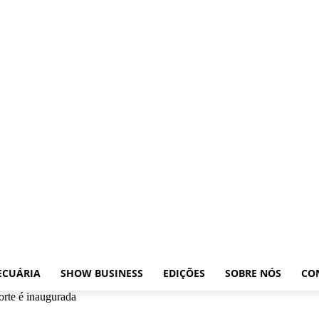
osições
Leilões
Pecuária
Show Business
Edições
Sobre nós
Contato
ECUÁRIA
SHOW BUSINESS
EDIÇÕES
SOBRE NÓS
CO
orte é inaugurada