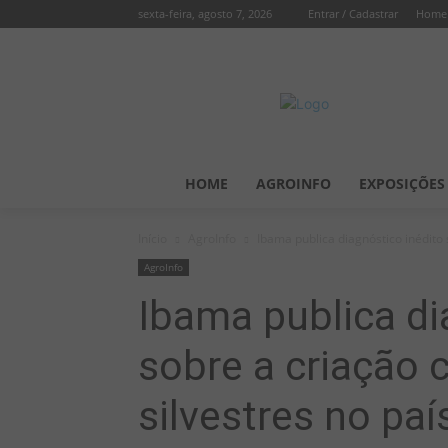
sexta-feira, agosto 7, 2026
Entrar / Cadastrar
Home
HOME
AGROINFO
EXPOSIÇÕES
Início
AgroInfo
Ibama publica diagnóstico inédito 
AgroInfo
Ibama publica di
sobre a criação 
silvestres no paí