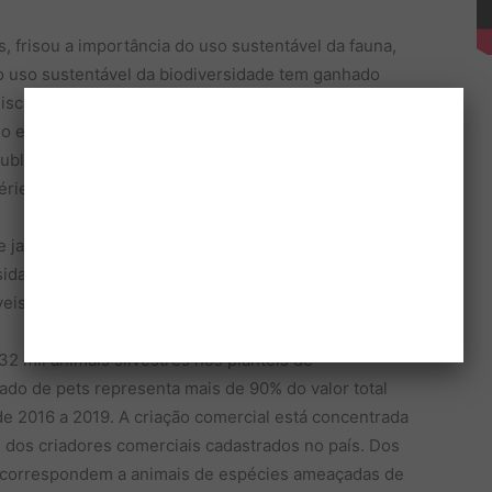
, frisou a importância do uso sustentável da fauna,
: “o uso sustentável da biodiversidade tem ganhado
 discussões acadêmicas essenciais à conservação das
o estratégia de combate ao tráfico de animais
 publicação é a primeira de uma sequência sobre o uso
érie histórica sobre o assunto”, afirmou a
jacaré-do-papo-amarelo, realizado pelo Instituto
idade (ICMBio), por exemplo, apontam o uso
s pela retirada da espécie da lista nacional de
 mil animais silvestres nos planteis de
do de pets representa mais de 90% do valor total
e 2016 a 2019. A criação comercial está concentrada
 dos criadores comerciais cadastrados no país. Dos
 correspondem a animais de espécies ameaçadas de