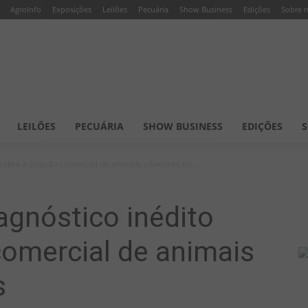
AgroInfo
Exposições
Leilões
Pecuária
Show Business
Edições
Sobre 
LEILÕES
PECUÁRIA
SHOW BUSINESS
EDIÇÕES
S
sobre a criação comercial de animais silvestres no...
agnóstico inédito
comercial de animais
s