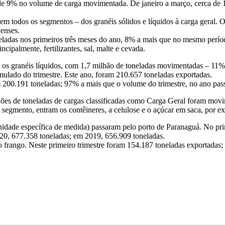
 de 9% no volume de carga movimentada. De janeiro a março, cerca de 1
 em todos os segmentos – dos granéis sólidos e líquidos à carga geral
enses.
ladas nos primeiros três meses do ano, 8% a mais que no mesmo perío
ncipalmente, fertilizantes, sal, malte e cevada.
 os granéis líquidos, com 1,7 milhão de toneladas movimentadas – 11% a
ulado do trimestre. Este ano, foram 210.657 toneladas exportadas.
m 200.191 toneladas; 97% a mais que o volume do trimestre, no ano pa
hões de toneladas de cargas classificadas como Carga Geral foram movi
segmento, entram os contêineres, a celulose e o açúcar em saca, por e
idade específica de medida) passaram pelo porto de Paranaguá. No pr
20, 677.358 toneladas; em 2019, 656.909 toneladas.
 o frango. Neste primeiro trimestre foram 154.187 toneladas exportadas