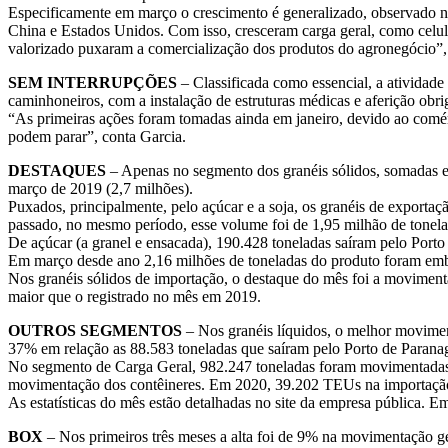
Especificamente em março o crescimento é generalizado, observado no
China e Estados Unidos. Com isso, cresceram carga geral, como celulo
valorizado puxaram a comercialização dos produtos do agronegócio”, 
SEM INTERRUPÇÕES
– Classificada como essencial, a atividade
caminhoneiros, com a instalação de estruturas médicas e aferição obri
“As primeiras ações foram tomadas ainda em janeiro, devido ao comérci
podem parar”, conta Garcia.
DESTAQUES
– Apenas no segmento dos granéis sólidos, somadas 
março de 2019 (2,7 milhões).
Puxados, principalmente, pelo açúcar e a soja, os granéis de exporta
passado, no mesmo período, esse volume foi de 1,95 milhão de tonela
De açúcar (a granel e ensacada), 190.428 toneladas saíram pelo Por
Em março desde ano 2,16 milhões de toneladas do produto foram emb
Nos granéis sólidos de importação, o destaque do mês foi a movimen
maior que o registrado no mês em 2019.
OUTROS SEGMENTOS
– Nos granéis líquidos, o melhor movimen
37% em relação as 88.583 toneladas que saíram pelo Porto de Paran
No segmento de Carga Geral, 982.247 toneladas foram movimentadas p
movimentação dos contêineres. Em 2020, 39.202 TEUs na importação
As estatísticas do mês estão detalhadas no site da empresa pública. E
BOX
– Nos primeiros três meses a alta foi de 9% na movimentação g