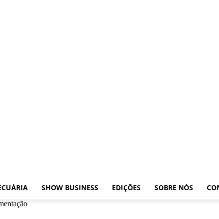
xposições
Leilões
Pecuária
Show Business
Edições
Sobre nós
Contato
ECUÁRIA
SHOW BUSINESS
EDIÇÕES
SOBRE NÓS
CO
imentação