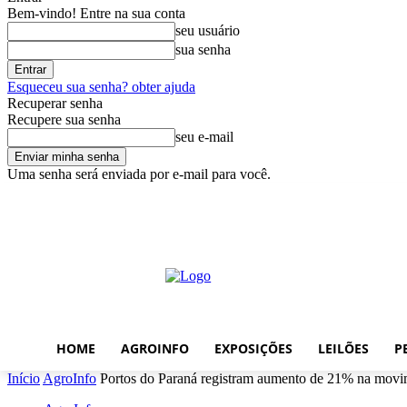
Bem-vindo! Entre na sua conta
seu usuário
sua senha
Esqueceu sua senha? obter ajuda
Recuperar senha
Recupere sua senha
seu e-mail
Uma senha será enviada por e-mail para você.
quinta-feira, agosto 6, 2026
Entrar / Cadastrar
Home
AgroInfo
E
HOME
AGROINFO
EXPOSIÇÕES
LEILÕES
P
Início
AgroInfo
Portos do Paraná registram aumento de 21% na mov