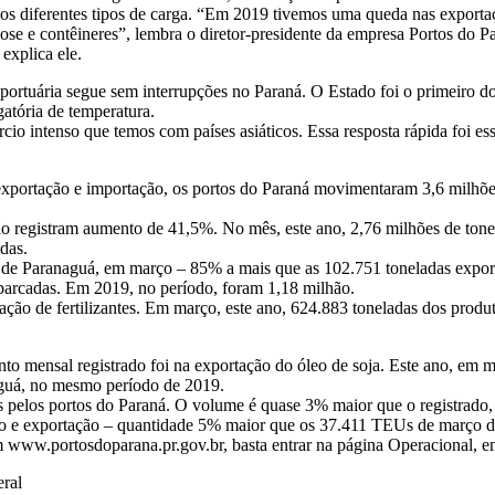
s diferentes tipos de carga. “Em 2019 tivemos uma queda nas exportaçõ
se e contêineres”, lembra o diretor-presidente da empresa Portos do P
explica ele.
 portuária segue sem interrupções no Paraná. O Estado foi o primeiro do
gatória de temperatura.
o intenso que temos com países asiáticos. Essa resposta rápida foi ess
exportação e importação, os portos do Paraná movimentaram 3,6 milh
ção registram aumento de 41,5%. No mês, este ano, 2,76 milhões de ton
das.
to de Paranaguá, em março – 85% a mais que as 102.751 toneladas expo
arcadas. Em 2019, no período, foram 1,18 milhão.
tação de fertilizantes. Em março, este ano, 624.883 toneladas dos pro
to mensal registrado foi na exportação do óleo de soja. Este ano, em 
aguá, no mesmo período de 2019.
elos portos do Paraná. O volume é quase 3% maior que o registrado, 
 e exportação – quantidade 5% maior que os 37.411 TEUs de março d
m www.portosdoparana.pr.gov.br, basta entrar na página Operacional, em 
eral