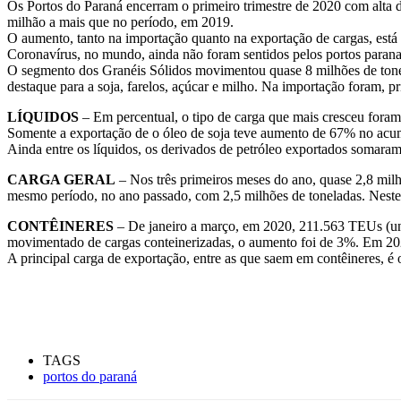
Os Portos do Paraná encerram o primeiro trimestre de 2020 com alta
milhão a mais que no período, em 2019.
O aumento, tanto na importação quanto na exportação de cargas, está
Coronavírus, no mundo, ainda não foram sentidos pelos portos parana
O segmento dos Granéis Sólidos movimentou quase 8 milhões de tone
destaque para a soja, farelos, açúcar e milho. Na importação foram, pri
LÍQUIDOS
– Em percentual, o tipo de carga que mais cresceu foram
Somente a exportação de o óleo de soja teve aumento de 67% no acum
Ainda entre os líquidos, os derivados de petróleo exportados somara
CARGA GERAL
– Nos três primeiros meses do ano, quase 2,8 mil
mesmo período, no ano passado, com 2,5 milhões de toneladas. Neste 
CONTÊINERES
– De janeiro a março, em 2020, 211.563 TEUs (un
movimentado de cargas conteinerizadas, o aumento foi de 3%. Em 20
A principal carga de exportação, entre as que saem em contêineres, é
TAGS
portos do paraná