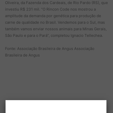
Oliveira, da Fazenda dos Cardeais, de Rio Pardo (RS), que
investiu R$ 231 mil. “O Rincon Code nos mostrou a
amplitude da demanda por genética para produção de
carne de qualidade no Brasil. Vendemos para o Sul, mas
também vamos enviar nossos animais para Minas Gerais,
São Paulo e para o Pará”, completou Ignacio Tellechea.
Fonte: Associação Brasileira de Angus Associação
Brasileira de Angus