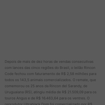
Depois de mais de dez horas de vendas consecutivas
com lances das cinco regiões do Brasil, o leilão Rincon
Code fechou com faturamento de R$ 2,58 milhões para
todos os 143,5 animais comercializados. O remate, que
comemorou os 25 anos da Rincon del Sarandy, de
Uruguaiana (RS), atingiu média de R$ 21.509,09 para os
touros Angus e de R$ 16.463,64 para os ventres. O
reprodutor Ultrablack Dom foi comercializado por R$