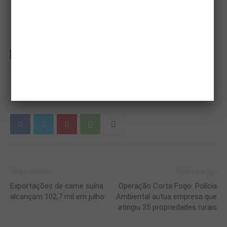
TAGS
Associação Brasileira de Angus
Rincon del Sarandy
touros Angus
Artigo anterior
Próximo artigo
Exportações de carne suína
Operação Corta Fogo: Polícia
alcançam 102,7 mil em julho
Ambiental autua empresa que
atingiu 35 propriedades rurais