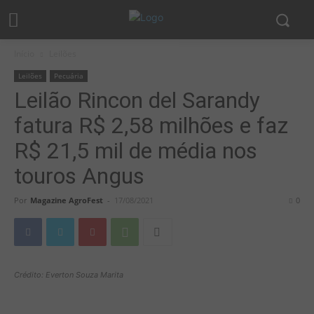
Início
Leilões
Leilões
Pecuária
Leilão Rincon del Sarandy
fatura R$ 2,58 milhões e faz
R$ 21,5 mil de média nos
touros Angus
Por
Magazine AgroFest
-
17/08/2021
0
Crédito: Everton Souza Marita