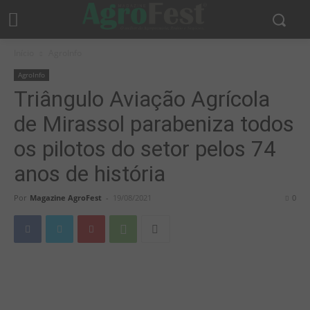
Início
AgroInfo
AgroInfo
Triângulo Aviação Agrícola
de Mirassol parabeniza todos
os pilotos do setor pelos 74
anos de história
Por
Magazine AgroFest
-
19/08/2021
0