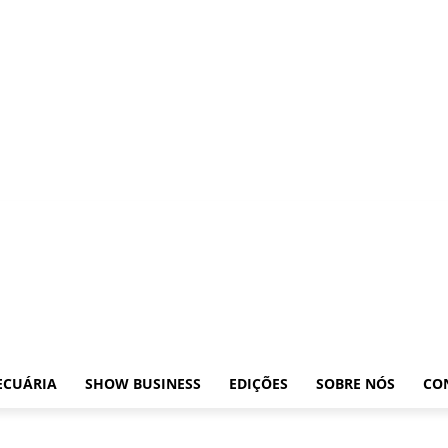
ições
Leilões
Pecuária
Show Business
Edições
Sobre nós
Contato
ECUÁRIA
SHOW BUSINESS
EDIÇÕES
SOBRE NÓS
CO