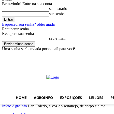
Bem-vindo! Entre na sua conta
seu usuário
sua senha
Esqueceu sua senha? obter ajuda
Recuperar senha
Recupere sua senha
seu e-mail
Uma senha será enviada por e-mail para você.
sábado, agosto 8, 2026
Entrar / Cadastrar
Home
AgroInfo
Expos
HOME
AGROINFO
EXPOSIÇÕES
LEILÕES
P
Início
AgroInfo
Lari Toledo, a voz do sertanejo, de corpo e alma