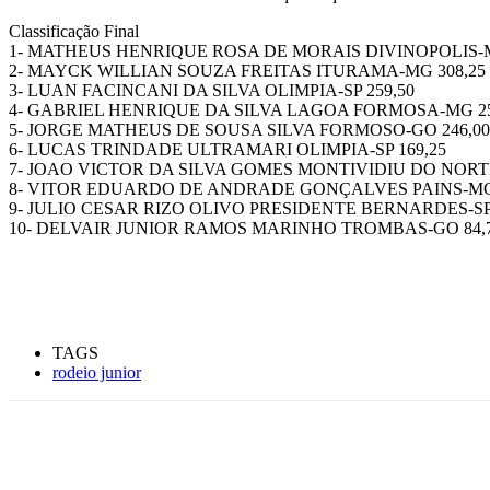
Classificação Final
1- MATHEUS HENRIQUE ROSA DE MORAIS DIVINOPOLIS-M
2- MAYCK WILLIAN SOUZA FREITAS ITURAMA-MG 308,25
3- LUAN FACINCANI DA SILVA OLIMPIA-SP 259,50
4- GABRIEL HENRIQUE DA SILVA LAGOA FORMOSA-MG 25
5- JORGE MATHEUS DE SOUSA SILVA FORMOSO-GO 246,00
6- LUCAS TRINDADE ULTRAMARI OLIMPIA-SP 169,25
7- JOAO VICTOR DA SILVA GOMES MONTIVIDIU DO NORTE
8- VITOR EDUARDO DE ANDRADE GONÇALVES PAINS-MG 
9- JULIO CESAR RIZO OLIVO PRESIDENTE BERNARDES-SP 
10- DELVAIR JUNIOR RAMOS MARINHO TROMBAS-GO 84,
TAGS
rodeio junior