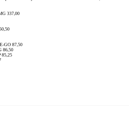
G 337,00
0,50
-GO 87,50
86,50
85,25
7