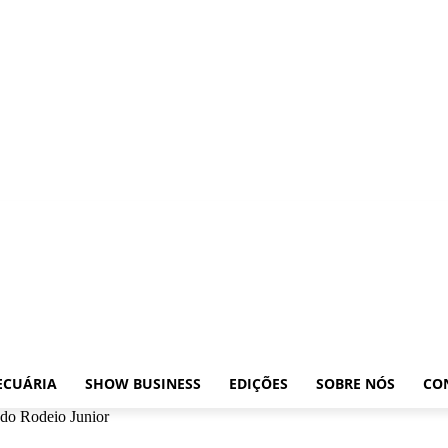
ições
Leilões
Pecuária
Show Business
Edições
Sobre nós
Contato
ECUÁRIA
SHOW BUSINESS
EDIÇÕES
SOBRE NÓS
CO
do Rodeio Junior