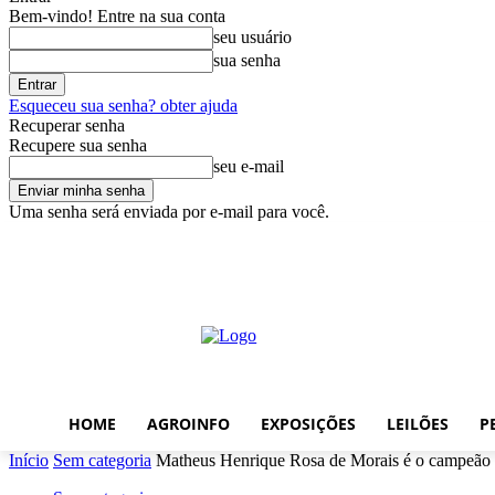
Bem-vindo! Entre na sua conta
seu usuário
sua senha
Esqueceu sua senha? obter ajuda
Recuperar senha
Recupere sua senha
seu e-mail
Uma senha será enviada por e-mail para você.
sábado, agosto 8, 2026
Entrar / Cadastrar
Home
AgroInfo
Expos
HOME
AGROINFO
EXPOSIÇÕES
LEILÕES
P
Início
Sem categoria
Matheus Henrique Rosa de Morais é o campeão 