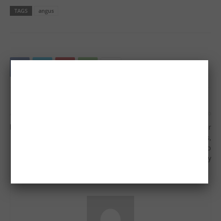
TAGS
angus
Artigo anterior
Próximo artigo
Rodeio de Mirassol 2024
Com a proposta de entregar
de tudo e não cobrar taxas,
app ganha espaço no
bilionário mercado de delivery