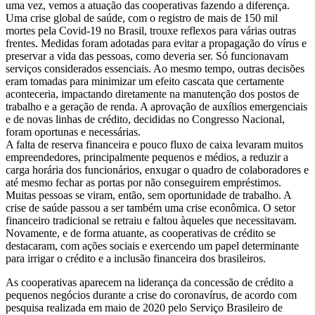
uma vez, vemos a atuação das cooperativas fazendo a diferença.
Uma crise global de saúde, com o registro de mais de 150 mil
mortes pela Covid-19 no Brasil, trouxe reflexos para várias outras
frentes. Medidas foram adotadas para evitar a propagação do vírus e
preservar a vida das pessoas, como deveria ser. Só funcionavam
serviços considerados essenciais. Ao mesmo tempo, outras decisões
eram tomadas para minimizar um efeito cascata que certamente
aconteceria, impactando diretamente na manutenção dos postos de
trabalho e a geração de renda. A aprovação de auxílios emergenciais
e de novas linhas de crédito, decididas no Congresso Nacional,
foram oportunas e necessárias.
A falta de reserva financeira e pouco fluxo de caixa levaram muitos
empreendedores, principalmente pequenos e médios, a reduzir a
carga horária dos funcionários, enxugar o quadro de colaboradores e
até mesmo fechar as portas por não conseguirem empréstimos.
Muitas pessoas se viram, então, sem oportunidade de trabalho. A
crise de saúde passou a ser também uma crise econômica. O setor
financeiro tradicional se retraiu e faltou àqueles que necessitavam.
Novamente, e de forma atuante, as cooperativas de crédito se
destacaram, com ações sociais e exercendo um papel determinante
para irrigar o crédito e a inclusão financeira dos brasileiros.
As cooperativas aparecem na liderança da concessão de crédito a
pequenos negócios durante a crise do coronavírus, de acordo com
pesquisa realizada em maio de 2020 pelo Serviço Brasileiro de