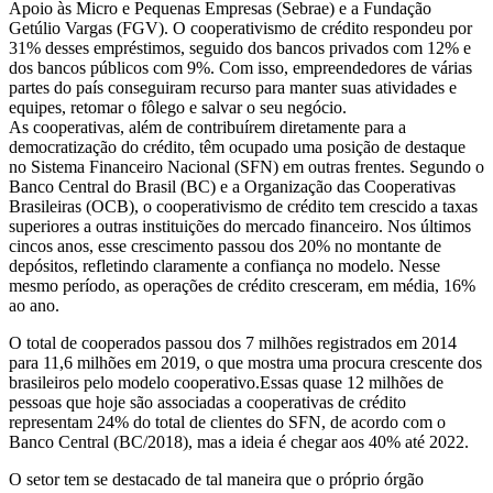
Apoio às Micro e Pequenas Empresas (Sebrae) e a Fundação
Getúlio Vargas (FGV). O cooperativismo de crédito respondeu por
31% desses empréstimos, seguido dos bancos privados com 12% e
dos bancos públicos com 9%. Com isso, empreendedores de várias
partes do país conseguiram recurso para manter suas atividades e
equipes, retomar o fôlego e salvar o seu negócio.
As cooperativas, além de contribuírem diretamente para a
democratização do crédito, têm ocupado uma posição de destaque
no Sistema Financeiro Nacional (SFN) em outras frentes. Segundo o
Banco Central do Brasil (BC) e a Organização das Cooperativas
Brasileiras (OCB), o cooperativismo de crédito tem crescido a taxas
superiores a outras instituições do mercado financeiro. Nos últimos
cincos anos, esse crescimento passou dos 20% no montante de
depósitos, refletindo claramente a confiança no modelo. Nesse
mesmo período, as operações de crédito cresceram, em média, 16%
ao ano.
O total de cooperados passou dos 7 milhões registrados em 2014
para 11,6 milhões em 2019, o que mostra uma procura crescente dos
brasileiros pelo modelo cooperativo.Essas quase 12 milhões de
pessoas que hoje são associadas a cooperativas de crédito
representam 24% do total de clientes do SFN, de acordo com o
Banco Central (BC/2018), mas a ideia é chegar aos 40% até 2022.
O setor tem se destacado de tal maneira que o próprio órgão