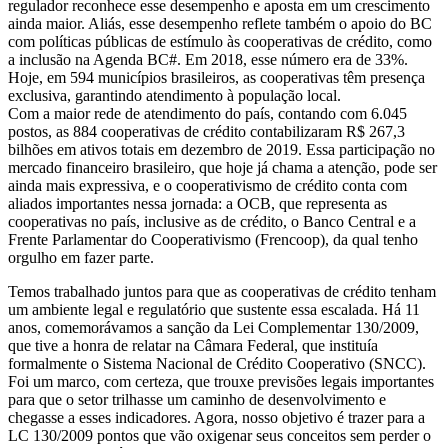
regulador reconhece esse desempenho e aposta em um crescimento
ainda maior. Aliás, esse desempenho reflete também o apoio do BC
com políticas públicas de estímulo às cooperativas de crédito, como
a inclusão na Agenda BC#. Em 2018, esse número era de 33%.
Hoje, em 594 municípios brasileiros, as cooperativas têm presença
exclusiva, garantindo atendimento à população local.
Com a maior rede de atendimento do país, contando com 6.045
postos, as 884 cooperativas de crédito contabilizaram R$ 267,3
bilhões em ativos totais em dezembro de 2019. Essa participação no
mercado financeiro brasileiro, que hoje já chama a atenção, pode ser
ainda mais expressiva, e o cooperativismo de crédito conta com
aliados importantes nessa jornada: a OCB, que representa as
cooperativas no país, inclusive as de crédito, o Banco Central e a
Frente Parlamentar do Cooperativismo (Frencoop), da qual tenho
orgulho em fazer parte.
Temos trabalhado juntos para que as cooperativas de crédito tenham
um ambiente legal e regulatório que sustente essa escalada. Há 11
anos, comemorávamos a sanção da Lei Complementar 130/2009,
que tive a honra de relatar na Câmara Federal, que instituía
formalmente o Sistema Nacional de Crédito Cooperativo (SNCC).
Foi um marco, com certeza, que trouxe previsões legais importantes
para que o setor trilhasse um caminho de desenvolvimento e
chegasse a esses indicadores. Agora, nosso objetivo é trazer para a
LC 130/2009 pontos que vão oxigenar seus conceitos sem perder o