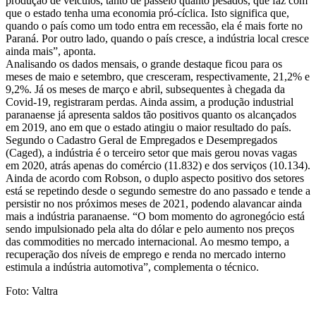
produção de veículos, tanto de passeio quanto pesados, que faz com
que o estado tenha uma economia pró-cíclica. Isto significa que,
quando o país como um todo entra em recessão, ela é mais forte no
Paraná. Por outro lado, quando o país cresce, a indústria local cresce
ainda mais”, aponta.
Analisando os dados mensais, o grande destaque ficou para os
meses de maio e setembro, que cresceram, respectivamente, 21,2% e
9,2%. Já os meses de março e abril, subsequentes à chegada da
Covid-19, registraram perdas. Ainda assim, a produção industrial
paranaense já apresenta saldos tão positivos quanto os alcançados
em 2019, ano em que o estado atingiu o maior resultado do país.
Segundo o Cadastro Geral de Empregados e Desempregados
(Caged), a indústria é o terceiro setor que mais gerou novas vagas
em 2020, atrás apenas do comércio (11.832) e dos serviços (10.134).
Ainda de acordo com Robson, o duplo aspecto positivo dos setores
está se repetindo desde o segundo semestre do ano passado e tende a
persistir no nos próximos meses de 2021, podendo alavancar ainda
mais a indústria paranaense. “O bom momento do agronegócio está
sendo impulsionado pela alta do dólar e pelo aumento nos preços
das commodities no mercado internacional. Ao mesmo tempo, a
recuperação dos níveis de emprego e renda no mercado interno
estimula a indústria automotiva”, complementa o técnico.
Foto: Valtra