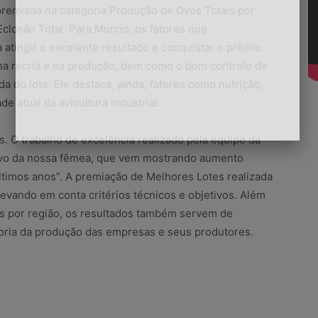
 premiada na categoria Produção de Ovos Totais por
closão Total. Para Murcio, os fatores que
 atingir o excelente resultado e conquistar o prêmio
a recria e na produção, bem como o bom controle de
a do lote. Ele destaca, ainda, fatores como nutrição,
e atual da avicultura industrial.
. O trabalho de excelência realizado pela equipe da
tivo da nossa fêmea, que vem mostrando aumento
últimos anos”. A premiação de Melhores Lotes realizada
evando em conta critérios técnicos e objetivos. Além
s por região, os resultados também servem de
horia da produção das empresas e seus produtores.