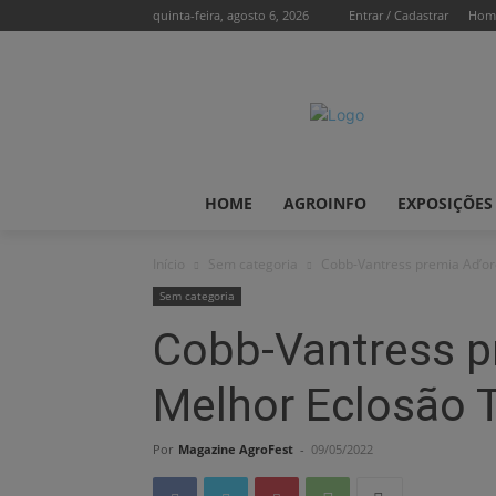
quinta-feira, agosto 6, 2026
Entrar / Cadastrar
Hom
HOME
AGROINFO
EXPOSIÇÕES
Início
Sem categoria
Cobb-Vantress premia Ad’or
Sem categoria
Cobb-Vantress p
Melhor Eclosão T
Por
Magazine AgroFest
-
09/05/2022