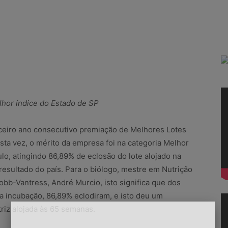
lhor índice do Estado de SP
rceiro ano consecutivo premiação de Melhores Lotes
sta vez, o mérito da empresa foi na categoria Melhor
lo, atingindo 86,89% de eclosão do lote alojado na
resultado do país. Para o biólogo, mestre em Nutrição
bb-Vantress, André Murcio, isto significa que dos
a incubação, 86,89% eclodiram, e isto deu um
triz alojada às 65 semanas.