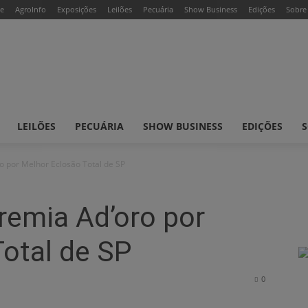
e
AgroInfo
Exposições
Leilões
Pecuária
Show Business
Edições
Sobre
LEILÕES
PECUÁRIA
SHOW BUSINESS
EDIÇÕES
S
o por Melhor Eclosão Total de SP
remia Ad’oro por
otal de SP
0