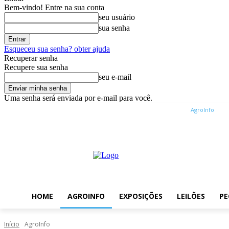
Bem-vindo! Entre na sua conta
seu usuário
sua senha
Esqueceu sua senha? obter ajuda
Recuperar senha
Recupere sua senha
seu e-mail
Uma senha será enviada por e-mail para você.
domingo, agosto 9, 2026
Entrar / Cadastrar
Home
AgroInfo
Ex
HOME
AGROINFO
EXPOSIÇÕES
LEILÕES
PE
Início
AgroInfo