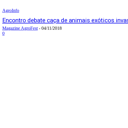
AgroInfo
Encontro debate caça de animais exóticos inva
Magazine AgroFest
-
04/11/2018
0