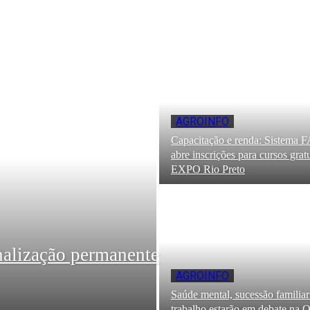
AGROINFO
Capacitação e renda: Sistem
abre inscrições para cursos grat
EXPO Rio Preto
onalização permanente
AGROINFO
Saúde mental, sucessão familiar
trabalho estarão em debate na